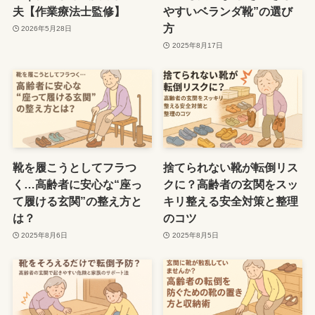
夫【作業療法士監修】
やすいベランダ靴”の選び
方
2026年5月28日
2025年8月17日
靴を履こうとしてフラつ
捨てられない靴が転倒リス
く…高齢者に安心な“座っ
クに？高齢者の玄関をスッ
て履ける玄関”の整え方と
キリ整える安全対策と整理
は？
のコツ
2025年8月6日
2025年8月5日