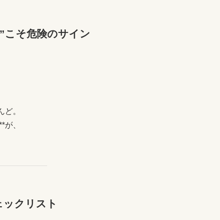
”こそ危険のサイン
とんど。
**が、
ェックリスト