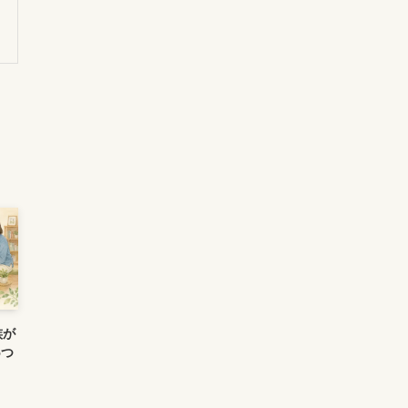
族が
5つ