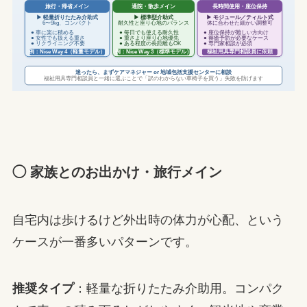
通院・散歩メイン
長時間使用・座位保持
旅行・帰省メイン
▶ 軽量折りたたみ介助式
▶ 標準型介助式
▶ モジュール／ティルト式
6〜9kg、コンパクト
耐久性と座り心地のバランス
体に合わせた細かい調整可
● 車に楽に積める
● 毎日でも使える耐久性
● 座位保持が難しい方向け
● 女性でも扱える重さ
● 重さより座り心地優先
● 褥瘡予防が必要なケース
● リクライニング不要
● ある程度の長距離もOK
● 専門家相談が必須
福祉用具専門相談員に依頼
例：Nice Way 4（軽量モデル）
例：Nice Way 3（標準モデル）
迷ったら、まずケアマネジャー or 地域包括支援センターに相談
福祉用具専門相談員と一緒に選ぶことで「訳のわからない車椅子を買う」失敗を防げます
◯ 家族とのお出かけ・旅行メイン
自宅内は歩けるけど外出時の体力が心配、という
ケースが一番多いパターンです。
推奨タイプ
：軽量な折りたたみ介助用。コンパク