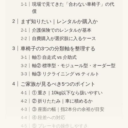
現場で見てきた「合わない車椅子」の代
償
まず知りたい｜レンタルか購入か
介護保険でのレンタルが基本
自費購入が選択肢に入るケース
車椅子の3つの分類軸を整理する
軸① 自走式 vs 介助式
軸② 標準型・モジュール型・オーダー型
軸③ リクライニング vs ティルト
ご家族が見るべき5つのポイント
① 重さ｜10kg以下なら扱いやすい
② 折りたたみ｜車に積めるか
③ 座面の幅｜指2本分の余裕が目安
④ 段差への対応
⑤ ブレーキの操作しやすさ