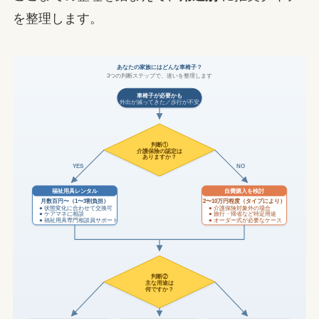
を整理します。
あなたの家族にはどんな車椅子？
3つの判断ステップで、迷いを整理します
車椅子が必要かも
外出が減ってきた／歩行が不安
判断①
介護保険の認定は
ありますか？
YES
NO
福祉用具レンタル
自費購入を検討
月数百円〜（1〜3割負担）
2〜10万円程度（タイプにより）
● 状態変化に合わせて交換可
● 介護保険対象外の場合
● ケアマネに相談
● 旅行・帰省など特定用途
● 福祉用具専門相談員サポート
● オーダー式が必要なケース
判断②
主な用途は
何ですか？