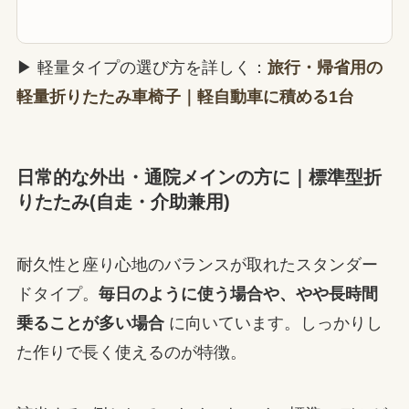
重量9kg・耐荷重80kg・座面幅40cm。ノーパンクタ
イヤで空気圧の管理が不要、専用の収納袋つきで車
や電車・飛行機への持ち込みもしやすい1台です。介
助ブレーキにロック機能つき。
公式サイトで詳しく見る
▶ 軽量タイプの選び方を詳しく：
旅行・帰省用の