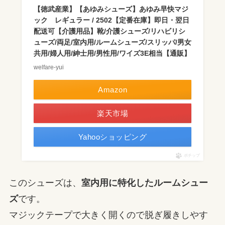
【徳武産業】【あゆみシューズ】あゆみ早快マジ
ック レギュラー / 2502【定番在庫】即日・翌日
配送可【介護用品】靴/介護シューズ/リハビリシ
ューズ/両足/室内用/ルームシューズ/スリッパ/男女
共用/婦人用/紳士用/男性用/ワイズ3E相当【通販】
welfare-yui
Amazon
楽天市場
Yahooショッピング
ポチップ
このシューズは、
室内用に特化したルームシュー
ズ
です。
マジックテープで大きく開くので脱ぎ履きしやす