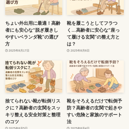
ちょい外出用に最適！高齢
靴を履こうとしてフラつ
者にも安心な“脱ぎ履きし
く…高齢者に安心な“座っ
やすいベランダ靴”の選び
て履ける玄関”の整え方と
方
は？
2025年8月17日
2025年8月6日
捨てられない靴が転倒リス
靴をそろえるだけで転倒予
クに？高齢者の玄関をスッ
防？高齢者の玄関で起きや
キリ整える安全対策と整理
すい危険と家族のサポート
のコツ
法
2025年8月5日
2025年8月4日