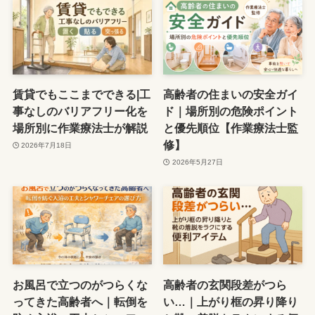
賃貸でもここまでできる|工
高齢者の住まいの安全ガイ
事なしのバリアフリー化を
ド｜場所別の危険ポイント
場所別に作業療法士が解説
と優先順位【作業療法士監
修】
2026年7月18日
2026年5月27日
お風呂で立つのがつらくな
高齢者の玄関段差がつら
ってきた高齢者へ｜転倒を
い…｜上がり框の昇り降り